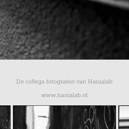
De collega fotografen van Hanialab
www.hanialab.nl