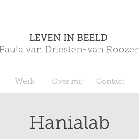
LEVEN IN BEELD 
Paula van Driesten-van Rooze
Werk
Over mij
Contact
Hanialab