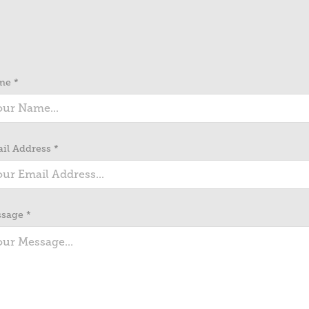
me *
il Address *
sage *